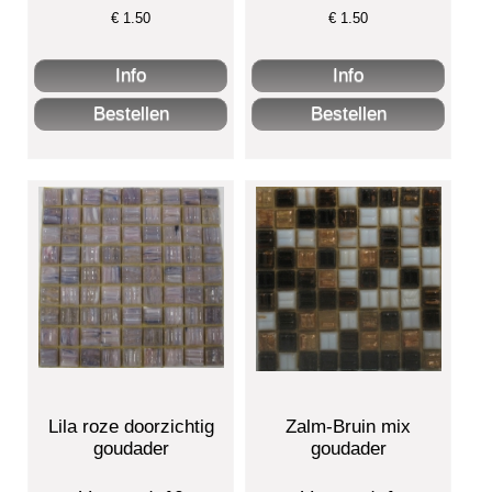
€
1.50
€
1.50
Lila roze doorzichtig
Zalm-Bruin mix
goudader
goudader