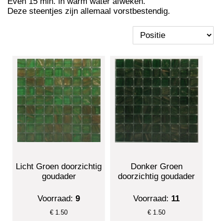
Even 15 min. in warm water afweken.
Deze steentjes zijn allemaal vorstbestendig.
Licht Groen doorzichtig
Donker Groen
goudader
doorzichtig goudader
Voorraad:
9
Voorraad:
11
€
1.50
€
1.50