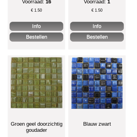
Voorraad:
16
Voorraad:
1
€
1.50
€
1.50
Groen geel doorzichtig
Blauw zwart
goudader