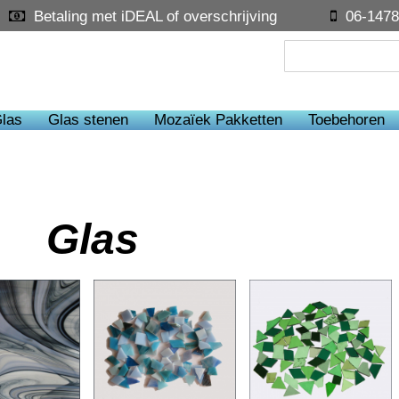
Betaling met iDEAL of overschrijving
06-1478
las
Glas stenen
Mozaïek Pakketten
Toebehoren
Glas