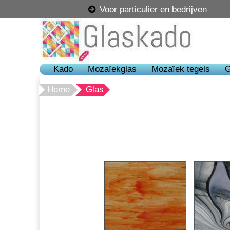
Voor particulier en bedrijven
Kado
Mozaïekglas
Mozaïek tegels
G
Home
Glas