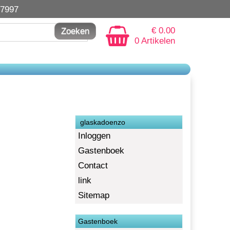
7997
€ 0.00
0 Artikelen
glaskadoenzo
Inloggen
Gastenboek
Contact
link
Sitemap
Gastenboek