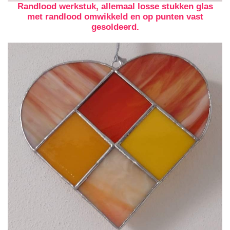
Randlood werkstuk, allemaal losse stukken glas
met randlood omwikkeld en op punten vast
gesoldeerd.