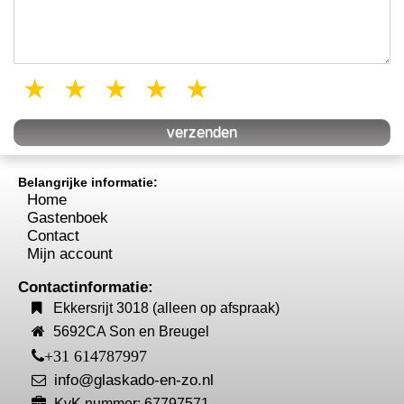
1 star
2 stars
3 stars
4 stars
5 stars
Belangrijke informatie:
Home
Gastenboek
Contact
Mijn account
Contactinformatie:
Ekkersrijt 3018 (alleen op afspraak)
5692CA Son en Breugel
+31 614787997
info@glaskado-en-zo.nl
KvK nummer: 67797571