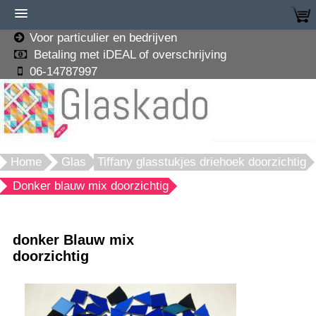
Voor particulier en bedrijven
Betaling met iDEAL of overschrijving
06-14787997
Home
Glas
Tiffany glasstukjes driehoek doorzichtig
Donker blauw mix doorzichtig
donker Blauw mix
doorzichtig