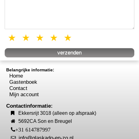
1 star
2 stars
3 stars
4 stars
5 stars
Belangrijke informatie:
Home
Gastenboek
Contact
Mijn account
Contactinformatie:
Ekkersrijt 3018 (alleen op afspraak)
5692CA Son en Breugel
+31 614787997
info@glaskado-en-zo.nl